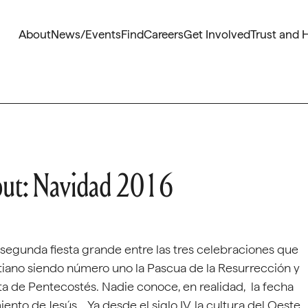
About
News/Events
Find
Careers
Get Involved
Trust and 
put: Navidad 2016
 segunda fiesta grande entre las tres celebraciones que
stiano siendo número uno la Pascua de la Resurrección y
sta de Pentecostés. Nadie conoce, en realidad, la fecha
ento de Jesús . Ya desde el siglo IV, la cultura del Oeste