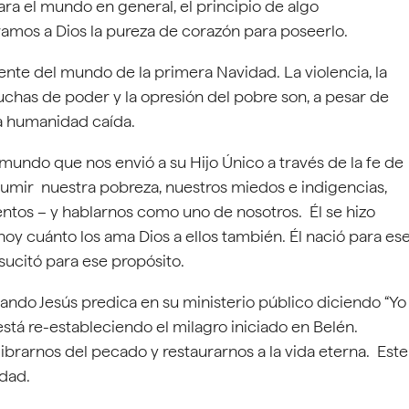
ra el mundo en general, el principio de algo
amos a Dios la pureza de corazón para poseerlo.
te del mundo de la primera Navidad. La violencia, la
as luchas de poder y la opresión del pobre son, a pesar de
a humanidad caída.
 mundo que nos envió a su Hijo Único a través de la fe de
asumir nuestra pobreza, nuestros miedos e indigencias,
ientos – y hablarnos como uno de nosotros. Él se hizo
y cuánto los ama Dios a ellos también. Él nació para es
esucitó para ese propósito.
ando Jesús predica en su ministerio público diciendo “Yo
 está re-estableciendo el milagro iniciado en Belén.
ibrarnos del pecado y restaurarnos a la vida eterna. Este
idad.