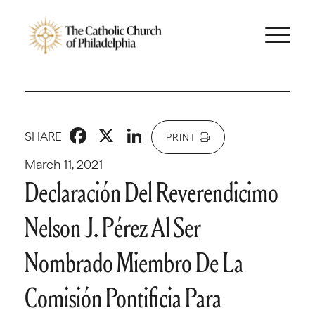
Facebook
X
LinkedIn
SHARE
PRINT
March 11, 2021
Declaración Del Reverendicimo
Nelson J. Pérez Al Ser
Nombrado Miembro De La
Comisión Pontificia Para