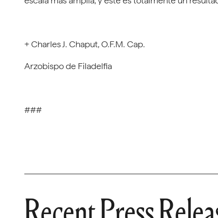
escala más amplia, y éste es totalmente un resulta
+ Charles J. Chaput, O.F.M. Cap.
Arzobispo de Filadelfia
###
Recent Press Relea