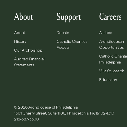
About
Support
Careers
About
Donate
All Jobs
History
Catholic Charities
Archdiocesan
Appeal
Opportunities
Our Archbishop
Catholic Chariti
Audited Financial
Philadelphia
Statements
Villa St. Joseph
Education
© 2026 Archdiocese of Philadelphia
1601 Cherry Street, Suite 1100, Philadelphia, PA 19102-1310
215-587-3500