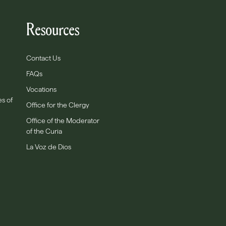
Resources
Contact Us
FAQs
Vocations
es of
Office for the Clergy
Office of the Moderator
of the Curia
La Voz de Dios