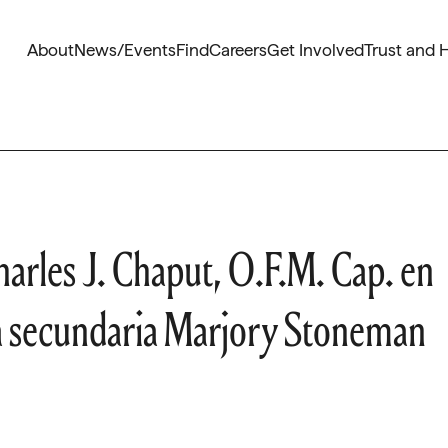
About
News/Events
Find
Careers
Get Involved
Trust and 
arles J. Chaput, O.F.M. Cap. en
ela secundaria Marjory Stoneman