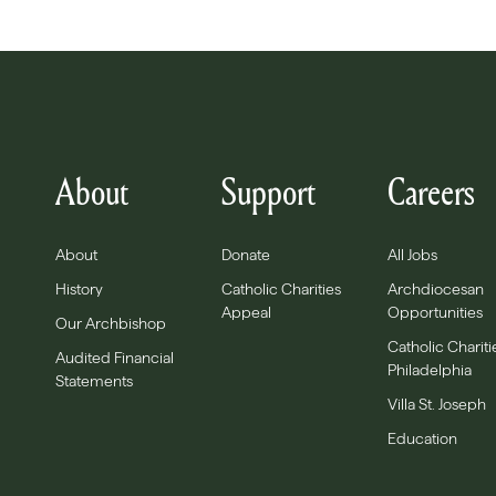
About
Support
Careers
About
Donate
All Jobs
History
Catholic Charities
Archdiocesan
Appeal
Opportunities
Our Archbishop
Catholic Chariti
Audited Financial
Philadelphia
Statements
Villa St. Joseph
Education