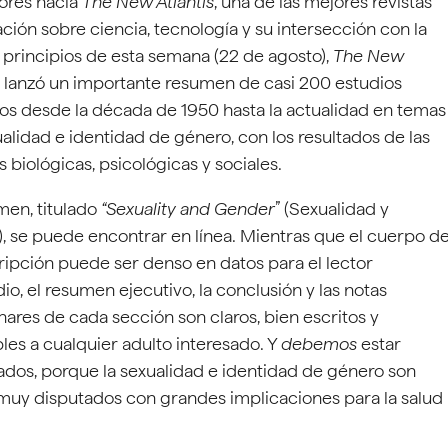
tores hacia
The New Atlantis
, una de las mejores revistas
ación sobre ciencia, tecnología y su intersección con la
A principios de esta semana (22 de agosto),
The New
lanzó un importante resumen de casi 200 estudios
os desde la década de 1950 hasta la actualidad en temas
alidad e identidad de género, con los resultados de las
s biológicas, psicológicas y sociales.
men, titulado
“Sexuality and Gender
” (Sexualidad y
, se puede encontrar en línea. Mientras que el cuerpo d
ripción puede ser denso en datos para el lector
o, el resumen ejecutivo, la conclusión y las notas
nares de cada sección son claros, bien escritos y
les a cualquier adulto interesado. Y
debemos
estar
ados, porque la sexualidad e identidad de género son
muy disputados con grandes implicaciones para la salud