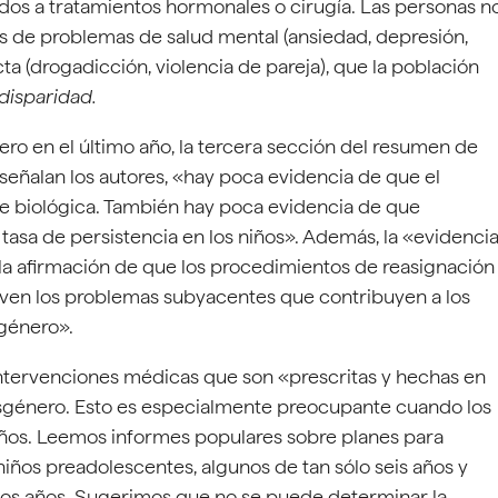
os a tratamientos hormonales o cirugía. Las personas n
s de problemas de salud mental (ansiedad, depresión,
ta (drogadicción, violencia de pareja), que la población
 disparidad.
ro en el último año, la tercera sección del resumen de
eñalan los autores, «hay poca evidencia de que el
e biológica. También hay poca evidencia de que
tasa de persistencia en los niños». Además, la «evidenci
a la afirmación de que los procedimientos de reasignación
lven los problemas subyacentes que contribuyen a los
sgénero».
intervenciones médicas que son «prescritas y hechas en
nsgénero. Esto es especialmente preocupante cuando los
iños. Leemos informes populares sobre planes para
ños preadolescentes, algunos de tan sólo seis años y
 dos años. Sugerimos que no se puede determinar la