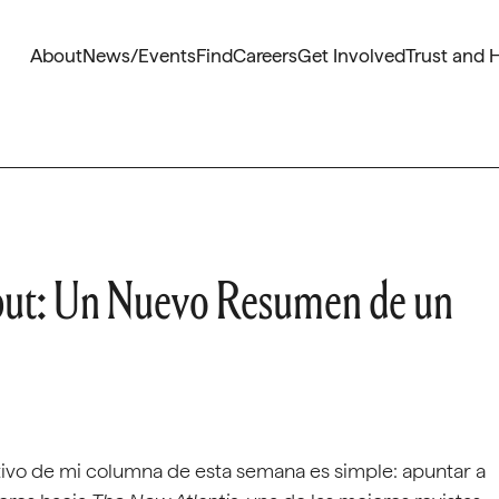
About
News/Events
Find
Careers
Get Involved
Trust and 
put: Un Nuevo Resumen de un
tivo de mi columna de esta semana es simple: apuntar a