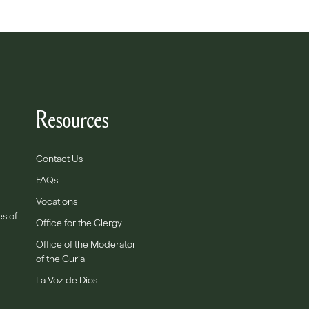
Resources
Contact Us
FAQs
Vocations
es of
Office for the Clergy
Office of the Moderator
of the Curia
La Voz de Dios