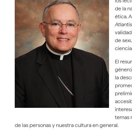
los lec
de la n
ética. 
Atlantis
validad
de sexu
ciencia
El resu
género)
la desc
promedi
prelimi
accesib
interes
temas 
de las personas y nuestra cultura en general.