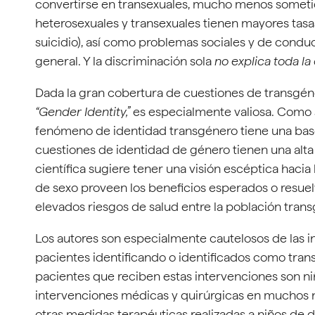
convertirse en transexuales, mucho menos sometid
heterosexuales y transexuales tienen mayores tasa
suicidio), así como problemas sociales y de conduc
general. Y la discriminación sola
no explica toda la
Dada la gran cobertura de cuestiones de transgéne
“Gender Identity,”
es especialmente valiosa. Como s
fenómeno de identidad transgénero tiene una bas
cuestiones de identidad de género tienen una alta 
científica sugiere tener una visión escéptica haci
de sexo proveen los beneficios esperados o resue
elevados riesgos de salud entre la población tran
Los autores son especialmente cautelosos de las 
pacientes identificando o identificados como tra
pacientes que reciben estas intervenciones son n
intervenciones médicas y quirúrgicas en muchos ni
otras medidas terapéuticas realizadas a niños de