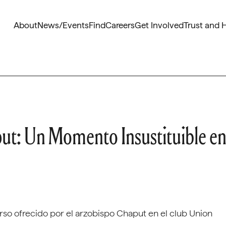
About
News/Events
Find
Careers
Get Involved
Trust and 
ut: Un Momento Insustituible e
so ofrecido por el arzobispo Chaput en el club Union