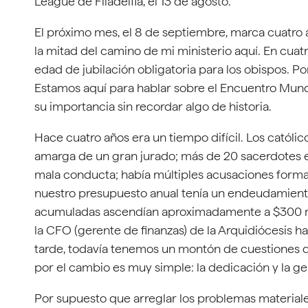
League de Filadelfia, el 13 de agosto.
El próximo mes, el 8 de septiembre, marca cuatr
la mitad del camino de mi ministerio aquí. En cuatr
edad de jubilación obligatoria para los obispos. P
Estamos aquí para hablar sobre el Encuentro Mund
su importancia sin recordar algo de historia.
Hace cuatro años era un tiempo difícil. Los católic
amarga de un gran jurado; más de 20 sacerdotes e
mala conducta; había múltiples acusaciones formal
nuestro presupuesto anual tenía un endeudamiento
acumuladas ascendían aproximadamente a $300 mill
la CFO (gerente de finanzas) de la Arquidiócesis h
tarde, todavía tenemos un montón de cuestiones qu
por el cambio es muy simple: la dedicación y la g
Por supuesto que arreglar los problemas materia