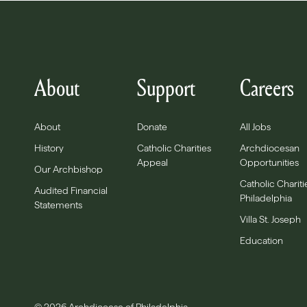
About
Support
Careers
About
Donate
All Jobs
History
Catholic Charities
Archdiocesan
Appeal
Opportunities
Our Archbishop
Catholic Chariti
Audited Financial
Philadelphia
Statements
Villa St. Joseph
Education