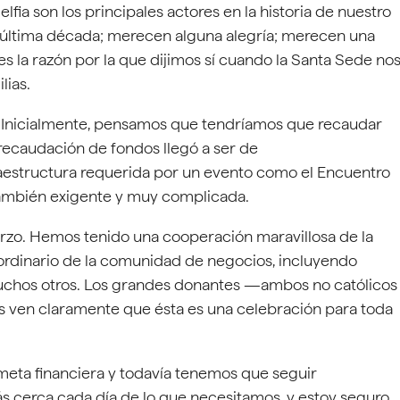
delfia son los principales actores en la historia de nuestro
 última década; merecen alguna alegría; merecen una
es la razón por la que dijimos sí cuando la Santa Sede no
lias.
. Inicialmente, pensamos que tendríamos que recaudar
 recaudación de fondos llegó a ser de
raestructura requerida por un evento como el Encuentro
o también exigente y muy complicada.
erzo. Hemos tenido una cooperación maravillosa de la
ordinario de la comunidad de negocios, incluyendo
chos otros. Los grandes donantes —ambos no católicos
s ven claramente que ésta es una celebración para toda
meta financiera y todavía tenemos que seguir
 cerca cada día de lo que necesitamos, y estoy seguro