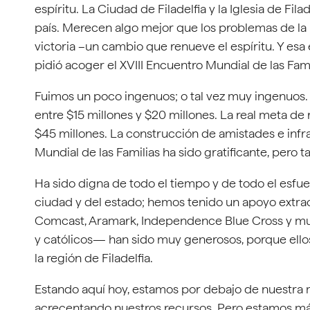
espíritu. La Ciudad de Filadelfia y la Iglesia de Fila
país. Merecen algo mejor que los problemas de la
victoria –un cambio que renueve el espíritu. Y esa 
pidió acoger el XVIII Encuentro Mundial de las Fami
Fuimos un poco ingenuos; o tal vez muy ingenuos
entre $15 millones y $20 millones. La real meta de
$45 millones. La construcción de amistades e inf
Mundial de las Familias ha sido gratificante, per
Ha sido digna de todo el tiempo y de todo el esfu
ciudad y del estado; hemos tenido un apoyo extra
Comcast, Aramark, Independence Blue Cross y mu
y católicos— han sido muy generosos, porque ello
la región de Filadelfia.
Estando aquí hoy, estamos por debajo de nuestra 
acrecentando nuestros recursos. Pero estamos más